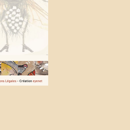
ons Légales
- Création
eyenet