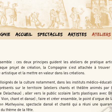
gnie
Accueil
Spectacles
Artistes
Ateliers
nsemble : ces deux principes guident les ateliers de pratique art
ue projet de création, la Compagnie s’est attachée à trouver 
 artistique et la mettre en valeur dans les créations.
 éloignés de la culture notamment, dans les instituts médico-éducati
 présents sur le territoire (ateliers chants et théâtre animés par
 Delachaux) ; aller vers le public scolaire (arts plastiques avec Br
ion, chant et danse) ; faire et créer ensemble, le point d’orgue de l
en Matheysine
, spectacle dansé et chanté qui a réuni une quaran
 du thème de la fête.